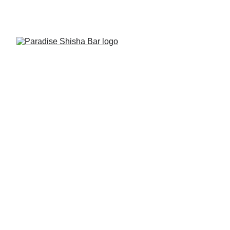
Paradise Shisha Bár 2026. augusztus 7–13. között 
felújítás miatt zárva tart. Nyitás: augusztus 14., 15:00. 
Köszönjük a megértést!
4/17/2025